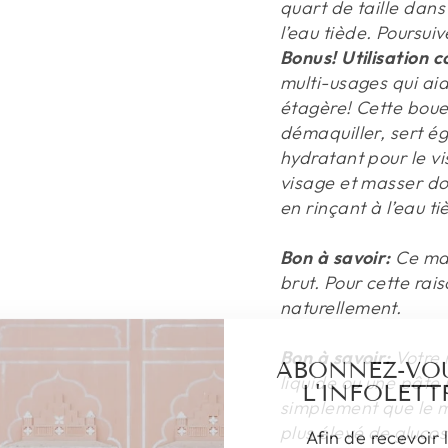
quart de taille dans
l’eau tiède. Poursui
Bonus! Utilisation
multi-usages qui aid
étagère! Cette boue,
démaquiller, sert é
hydratant pour le vi
visage et masser dou
en rinçant à l’eau ti
Bon à savoir:
Ce mas
brut. Pour cette rai
naturellement.
Bon à savoir:
Votre 
ABONNEZ-VO
liquide ou une pâte p
L'INFOLETT
simplement que le m
Afin de recevoir 
plus élevé de glucos