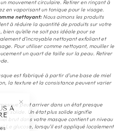
 un mouvement circulaire. Retirer en rinçant à
vez en vaporisant un tonique pour le visage.
 comme nettoyant:
Nous aimons les produits
ent à réduire la quantité de produits sur votre
 bien qu’elle ne soit pas idéale pour se
galement d’incroyable nettoyant exfoliant et
sage. Pour utiliser comme nettoyant, mouiller le
cement un quart de taille sur la peau. Retirer
ède.
que est fabriqué à partir d’une base de miel
son, la texture et la consistance peuvent varier
masque peut arriver dans un état presque
US À
"Fermer
lus solide. Un état plus solide signifie
RE
(Esc)"
iel brut dans votre masque contient un niveau
les
e! Le glucose, lorsqu’il est appliqué localement