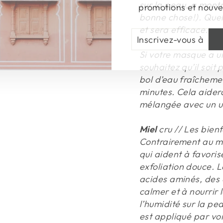
promotions et nouv
sur la peau, a montr
bonne chose!). Quell
et sera efficace.
INSCRIVEZ-
S'INSCRIRE
VOUS
À
Si votre masque a u
NOTRE
souhaitez qu’il soit
INFOLETTRE
bol d’eau fraîchemen
minutes. Cela aidera
mélangée avec un us
Miel
cru // Les bienf
Contrairement au mi
qui aident à favoris
exfoliation douce. 
acides aminés, des 
calmer et à nourrir 
l’humidité sur la pe
est appliqué par vo