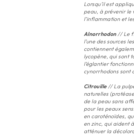
Lorsqu’il est appliqu
peau, à prévenir le 
l’inflammation et le
Alnorrhodon
// Le f
l’une des sources les
contiennent égalem
lycopène, qui sont 
l’églantier fonctio
cynorrhodons sont c
Citrouille
// La pulp
naturelles (protéas
de la peau sans affec
pour les peaux sensi
en caroténoïdes, qui
en zinc, qui aident 
atténuer la décolora