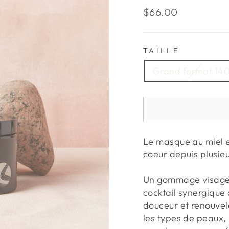
Prix
$66.00
régulier
TAILLE
Grand format 14
Le masque au miel e
coeur depuis plusie
Un gommage visage 2
cocktail synergique 
douceur et renouvele
les types de peaux,