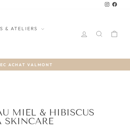
Instagra
Faceb
S & ATELIERS
SE CONNECTE
RECHER
PAN
 ACHAT VALMONT
U MIEL & HIBISCUS
 SKINCARE