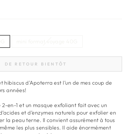
0G
mini format voyage 40G
DE RETOUR BIENTÔT
t hibiscus d'Apoterra est l’un de mes coup de
urs années!
-en-1 et un masque exfoliant fait avec un
d’acides et d’enzymes naturels pour exfolier en
r la peau terne. Il convient assurément à tous
 même les plus sensibles. Il aide énormément