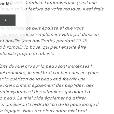
eautés
é qu’il aide à réduire l’inflammation (c’est une
e que soit la texture de votre masque, il est frais
ne consistance plus épaisse et que vous
 plus doux, placez simplement votre pot dans un
t bouillie (non bouillante) pendant 10-15
 à ramollir la boue, qui peut ensuite être
tensile propre et robuste.
aits du miel cru sur la peau sont immenses !
el ordinaire, le miel brut contient des enzymes
er la guérison de la peau et à fournir une
Le miel contient également des peptides, des
antioxydants et des vitamines qui aident à
la peau. Le miel aide également à attirer
au, améliorant l’hydratation de la peau lorsqu’il
ie topique. Nous achetons notre miel brut