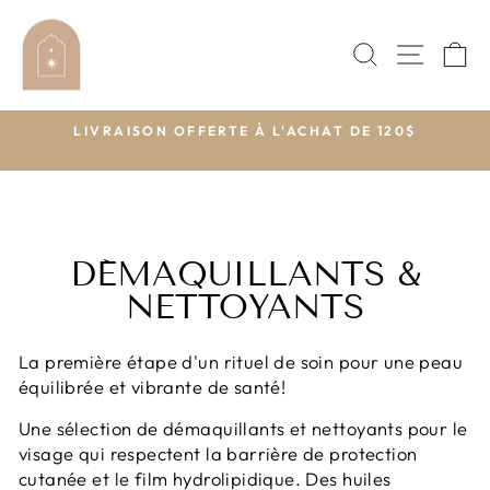
Passer
au
RECHERC
NAVI
P
contenu
$
LIVRAISON OFFERTE À L'ACHAT DE 120$
Diaporama
Pause
DÉMAQUILLANTS &
NETTOYANTS
La première étape d'un rituel de soin pour une peau
équilibrée et vibrante de santé!
Une sélection de démaquillants et nettoyants pour le
visage qui respectent la barrière de protection
cutanée et le film hydrolipidique. Des huiles