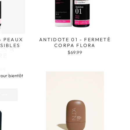
4 PEAUX
ANTIDOTE 01 - FERMETÉ
US À
"Fermer
NSIBLES
CORPA FLORA
RE
(Esc)"
$69.99
les
eautés
tour bientôt