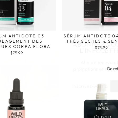
UM ANTIDOTE 03
SÉRUM ANTIDOTE 0
ABONNEZ-VO
ULAGEMENT DES
TRÈS SÈCHES & SE
L'INFOLETT
URS CORPA FLORA
$75.99
$75.99
Afin de recevoir 
promotions et nouv
De re
INSCRIVEZ-
S'INSCRIRE
VOUS
À
NOTRE
INFOLETTRE