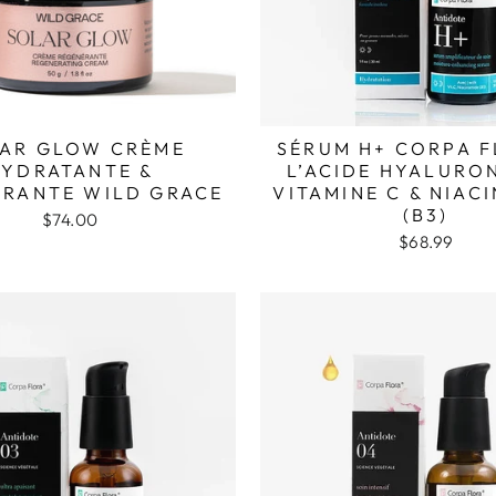
AR GLOW CRÈME
SÉRUM H+ CORPA F
YDRATANTE &
L’ACIDE HYALURO
RANTE WILD GRACE
VITAMINE C & NIAC
(B3)
$74.00
$68.99