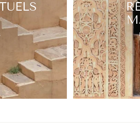
ITUELS
R
M
s