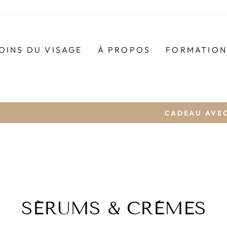
OINS DU VISAGE
À PROPOS
FORMATION
& échantillons offert
AT VALMONT, VALEUR DE 165$
Diaporama
Pause
SÉRUMS & CRÈMES