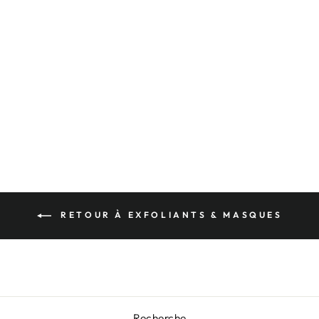
PINCEAU
ÉVENTAIL WILD
GRACE
$8.00
RETOUR À EXFOLIANTS & MASQUES
Recherche