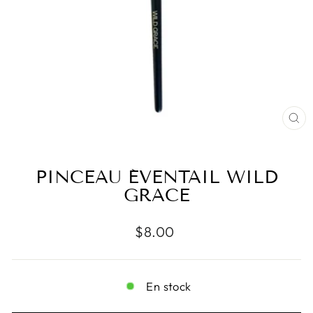
FE
(E
PINCEAU ÉVENTAIL WILD
GRACE
Prix
$8.00
régulier
En stock