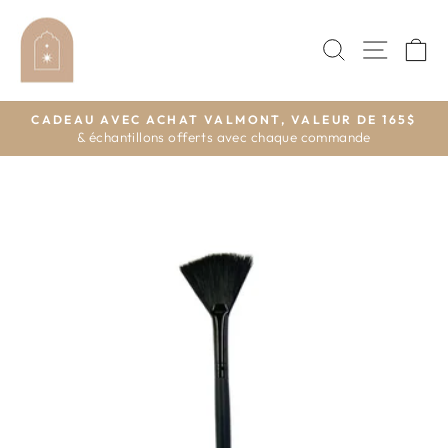
Passer
au
RECHERC
NAVI
P
contenu
CADEAU AVEC ACHAT VALMONT, VALEUR DE 165$
& échantillons offerts avec chaque commande
Diaporama
Pause