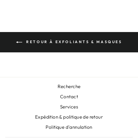
RETOUR À EXFOLIANTS & MASQUES
Recherche
Contact
Services
Expédition & politique de retour
"Fer
ABONNEZ-VOUS À
Politique d'annulation
(Esc)
L'INFOLETTRE