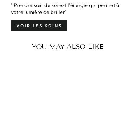
''Prendre soin de soi est l'énergie qui permet à
votre lumière de briller''
VOIR LES SOINS
YOU MAY ALSO LIKE
De retour bientôt
PINCEAU À
MASQUE WILD
GRACE
$12.00