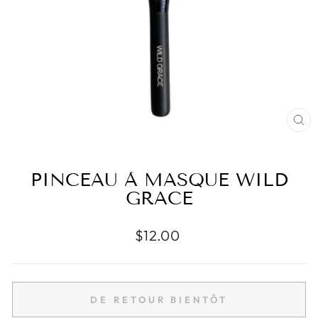
FE
(E
PINCEAU À MASQUE WILD
GRACE
Prix
$12.00
régulier
DE RETOUR BIENTÔT